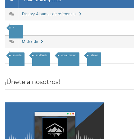
#
Título de la respuesta
Discos/ Albumes de referencia.
/
Mid/Side
mezcla
mid/side
ecualización
stereo
¡Únete a nosotros!