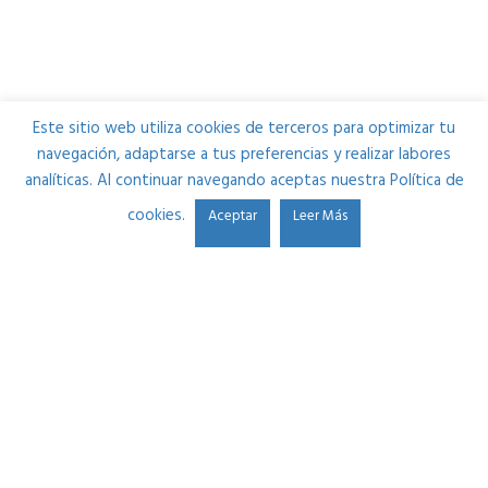
Este sitio web utiliza cookies de terceros para optimizar tu
navegación, adaptarse a tus preferencias y realizar labores
analíticas. Al continuar navegando aceptas nuestra Política de
cookies.
Aceptar
Leer Más
Estudio Durango se fundó en 2013 por Ibon Alonso. Su
pasión por el sonido y la necesidad de mejorar cada día le
llevaron a crear una plataforma donde ayudar a músicos
y a futuros ingenieros de sonido por partes iguales.