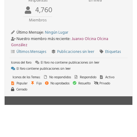
Respuestas
En línea
4,760
Miembros
Último Mensaje:
Ningún Lugar
Nuestro miembro más reciente:
Juanxo Olcina Olcina
González
Últimos Mensajes
Publicaciones sin leer
Etiquetas
Iconos del foro:
El foro no contiene publicaciones sin leer
El foro contiene publicaciones sin leer
Iconos de los Temas:
No respondidos
Respondido
Activo
Popular
Fijo
No aprobados
Resuelto
Privado
Cerrado