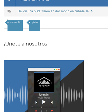
#
Título de la respuesta
Dividir una pista stereo en dos mono en cubase 14
cubase 14
pistas
¡Únete a nosotros!