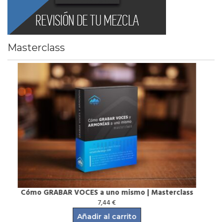
Masterclass
o | Masterclass
MASTERING con PLUGINS GRATUITO
7,44
€
to
Añadir al carrito