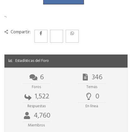
Compartir:
Estadísticas del Foro
6
346
Foros
Temas
1,522
0
Respuestas
En línea
4,760
Miembros