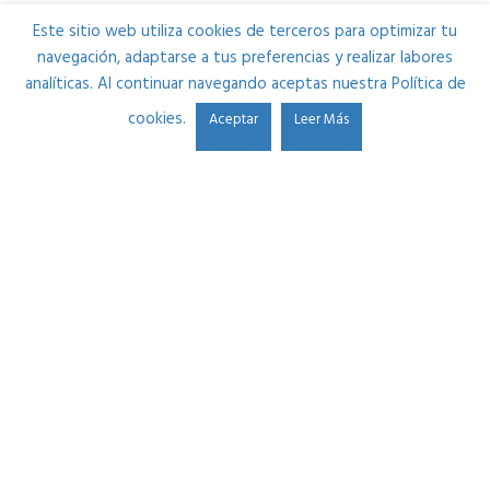
Este sitio web utiliza cookies de terceros para optimizar tu
navegación, adaptarse a tus preferencias y realizar labores
analíticas. Al continuar navegando aceptas nuestra Política de
cookies.
Aceptar
Leer Más
Estudio Durango se fundó en 2013 por Ibon Alonso. Su
pasión por el sonido y la necesidad de mejorar cada día le
llevaron a crear una plataforma donde ayudar a músicos
y a futuros ingenieros de sonido por partes iguales.