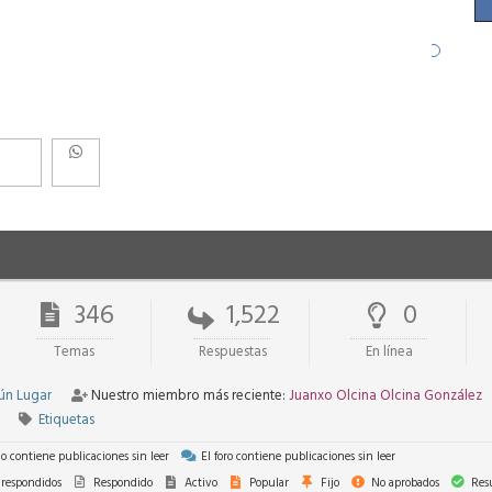
346
1,522
0
Temas
Respuestas
En línea
ún Lugar
Nuestro miembro más reciente:
Juanxo Olcina Olcina González
Etiquetas
no contiene publicaciones sin leer
El foro contiene publicaciones sin leer
respondidos
Respondido
Activo
Popular
Fijo
No aprobados
Resu