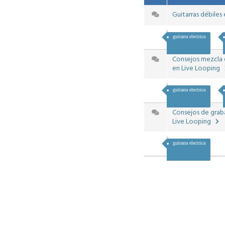
Guitarras débile
guitarra electrica
Consejos mezcla 
en Live Looping
guitarra electrica
Consejos de graba
Live Looping
guitarra electrica
Tracks
M
Añad