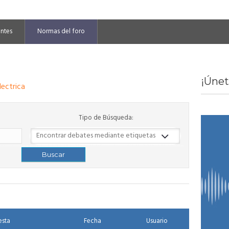
entes
Normas del foro
¡Únet
lectrica
Tipo de Búsqueda:
esta
Fecha
Usuario