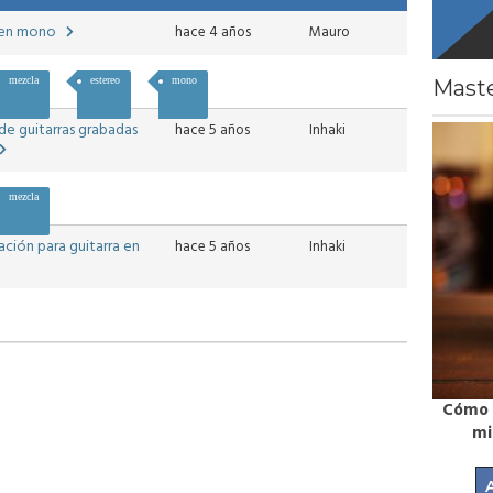
s en mono
hace 4 años
Mauro
mezcla
estereo
mono
Maste
de guitarras grabadas
hace 5 años
Inhaki
mezcla
ción para guitarra en
hace 5 años
Inhaki
 de Referencia |
Cómo GRABAR VOCES a uno
MAST
asterclass
mismo | Masterclass
GRAT
7,44
€
7,44
€
ir al carrito
Añadir al carrito