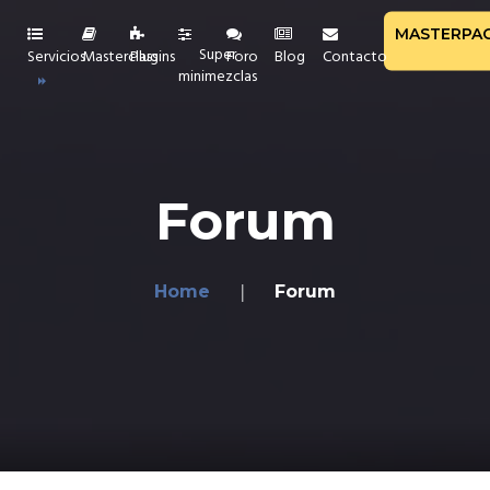
MASTERPA
Super
Servicios
Masterclass
Plugins
Foro
Blog
Contacto
minimezclas
aciones
Forum
ión y Reamp
ucción de BATERÍAS
e
Home
Forum
a y Mastering
NE
ión de Mezcla
ría Privada