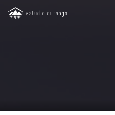
Grab
Edic
Prod
onlin
Mezcl
ONLI
Revis
Aseso