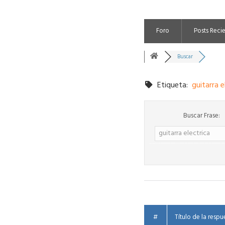
Foro
Posts Reci
Buscar
Etiqueta:
guitarra e
Buscar Frase:
#
Título de la respu