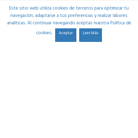
Este sitio web utiliza cookies de terceros para optimizar tu
navegación, adaptarse a tus preferencias y realizar labores
analíticas. Al continuar navegando aceptas nuestra Política de
cookies.
Aceptar
Leer Más
Estudio Durango se fundó en 2013 por Ibon Alonso. Su
pasión por el sonido y la necesidad de mejorar cada día le
llevaron a crear una plataforma donde ayudar a músicos
y a futuros ingenieros de sonido por partes iguales.