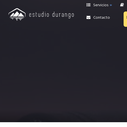
Servicios
Contacto
Grabaciones
Edición y Reamp
Producción de BATERÍAS
online
Mezcla y Mastering
ONLINE
Revisión de Mezcla
Asesoría Privada