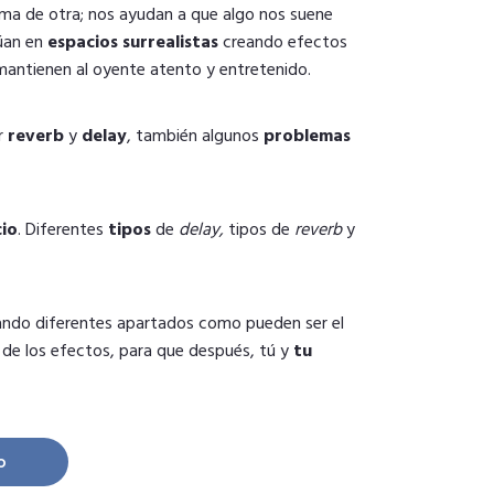
ma de otra; nos ayudan a que algo nos suene
túan en
espacios surrealistas
creando efectos
antienen al oyente atento y entretenido.
r
reverb
y
delay
, también algunos
problemas
io
. Diferentes
tipos
de
delay,
tipos de
reverb
y
ando diferentes apartados como pueden ser el
de los efectos, para que después, tú y
tu
class cantidad
o