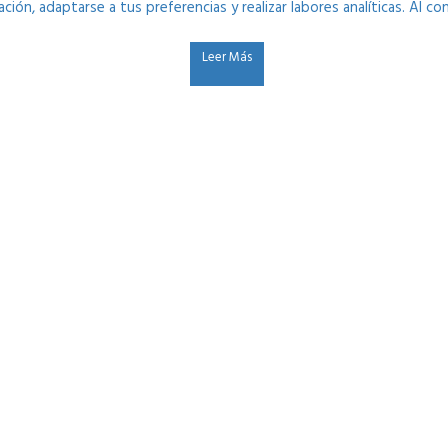
ción, adaptarse a tus preferencias y realizar labores analíticas. Al 
Leer Más
Sitemap
Ú
Contacto
Accesibilidad
Aviso Legal
Política de Privacidad
Política de Cookies