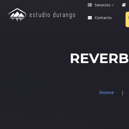
Servicios
Contacto
Grabaciones
Edición y Reamp
REVERB,
Producción de BATERÍAS
online
Mezcla y Mastering
ONLINE
Home
Revisión de Mezcla
Asesoría Privada