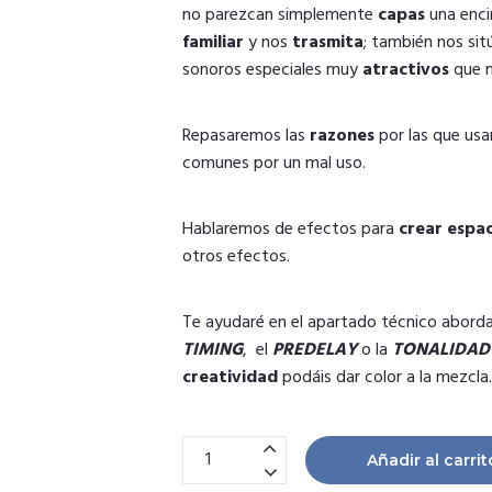
no parezcan simplemente
capas
una enci
familiar
y nos
trasmita
; también nos si
sonoros especiales muy
atractivos
que m
Repasaremos las
razones
por las que usa
comunes por un mal uso.
Hablaremos de efectos para
crear espac
otros efectos.
Te ayudaré en el apartado técnico abord
TIMING
, el
PREDELAY
o la
TONALIDAD
creatividad
podáis dar color a la mezcla.
REVERB, DELAY y otros EFECTOS | Master
Añadir al carrit