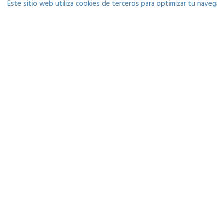
Este sitio web utiliza cookies de terceros para optimizar tu navega
Estudio Durango se fundó en 2013 por Ibon
Alonso. Su pasión por el sonido y la
necesidad de mejorar cada día le llevaron a
crear una plataforma donde ayudar a
músicos y a futuros ingenieros de sonido
por partes iguales.