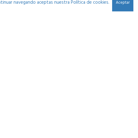
continuar navegando aceptas nuestra Política de cookies.
Aceptar
ltimas Noticias
Los PLUGINS, la IA y el PROBLEMA con DOLBY
ATMOS
SUNO y la Inteligencia Artificial en el Home
Studio
Mezclar con Auriculares en el Home Studio |
Osinsky Studio