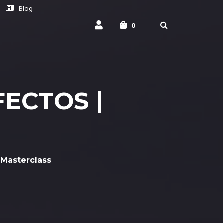
Blog
0
FECTOS |
 Masterclass