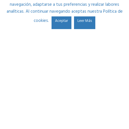
navegación, adaptarse a tus preferencias y realizar labores
analíticas. Al continuar navegando aceptas nuestra Política de
cookies.
Aceptar
Leer Más
Estudio Durango se fundó en 2013 por Ibon Alonso. Su
pasión por el sonido y la necesidad de mejorar cada día le
llevaron a crear una plataforma donde ayudar a músicos
y a futuros ingenieros de sonido por partes iguales.