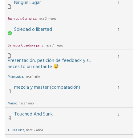
Ningún Lugar
1
Juan Luis González
, hace 3 meses
Soledad o libertad
1
Salvador Guardiola peris
, hace 7 meses
1
Presentación, petición de feedback y si,
necesito un cantante
Miamusica
, hace 1 año
mezcla y master (comparación)
1
Mauro
, hace 1 año
Touched And Sunk
2
J. Elias Diez
, hace 2 años