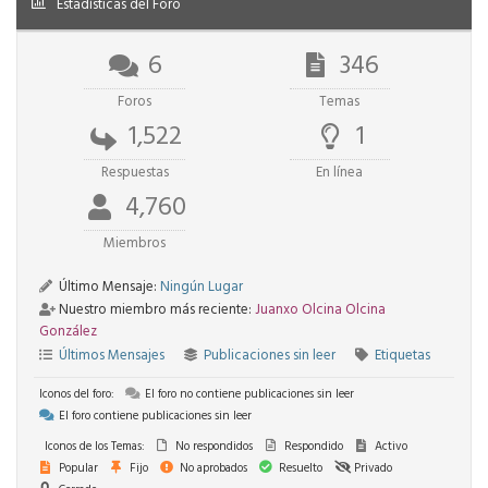
Estadísticas del Foro
6
346
Foros
Temas
1,522
1
Respuestas
En línea
4,760
Miembros
Último Mensaje:
Ningún Lugar
Nuestro miembro más reciente:
Juanxo Olcina Olcina
González
Últimos Mensajes
Publicaciones sin leer
Etiquetas
Iconos del foro:
El foro no contiene publicaciones sin leer
El foro contiene publicaciones sin leer
Iconos de los Temas:
No respondidos
Respondido
Activo
Popular
Fijo
No aprobados
Resuelto
Privado