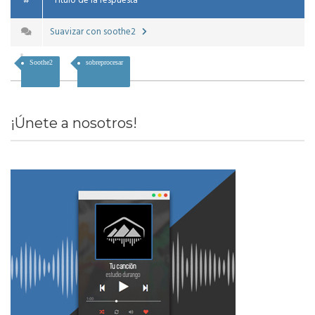
#
Título de la respuesta
Suavizar con soothe2
Soothe2
sobreprocesar
¡Únete a nosotros!