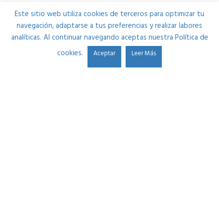
Este sitio web utiliza cookies de terceros para optimizar tu
navegación, adaptarse a tus preferencias y realizar labores
analíticas. Al continuar navegando aceptas nuestra Política de
cookies.
Aceptar
Leer Más
Estudio Durango se fundó en 2013 por Ibon Alonso. Su
pasión por el sonido y la necesidad de mejorar cada día le
llevaron a crear una plataforma donde ayudar a músicos
y a futuros ingenieros de sonido por partes iguales.