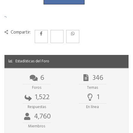
Compartir:
Estadísticas del Foro
6
346
Foros
Temas
1,522
1
Respuestas
En línea
4,760
Miembros