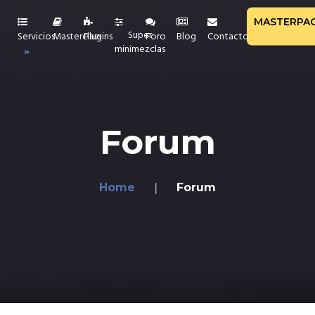
MASTERPA
Super
Servicios
Masterclass
Plugins
Foro
Blog
Contacto
minimezclas
aciones
Forum
ión y Reamp
ucción de BATERÍAS
e
Home
Forum
a y Mastering
NE
ión de Mezcla
ría Privada