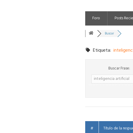
Foro
Posts Reci
Buscar
Etiqueta:
inteligenci
Buscar Frase:
#
Título de la respu