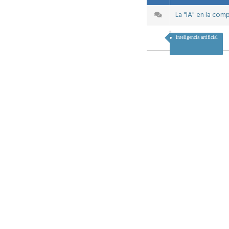
La "IA" en la com
inteligencia artificial
Tracks
M
Añad