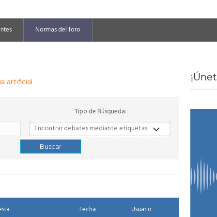
entes
Normas del foro
¡Únet
a artificial
Tipo de Búsqueda:
esta
Fecha
Usuario