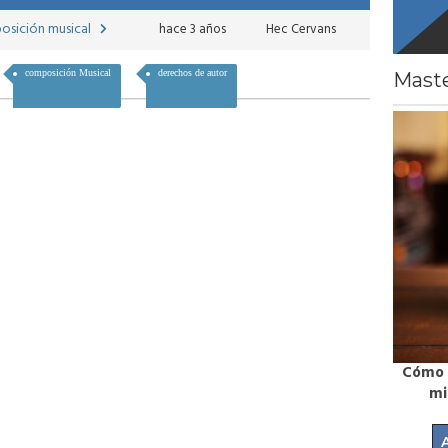
posición musical
hace 3 años
Hec Cervans
composición Musical
derechos de autor
Maste
 de Referencia |
Cómo GRABAR VOCES a uno
MAST
asterclass
mismo | Masterclass
GRAT
7,44
€
7,44
€
ir al carrito
Añadir al carrito