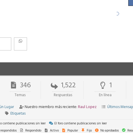
346
1,522
1
Temas
Respuestas
En línea
ún Lugar
Nuestro miembro más reciente:
Raul Lopez
Últimos Mensaj
Etiquetas
no contiene publicaciones sin leer
El foro contiene publicaciones sin leer
respondidos
Respondido
Activo
Popular
Fijo
No aprobados
Resu