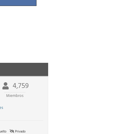
4,759
Miembros
es
elto
Privado