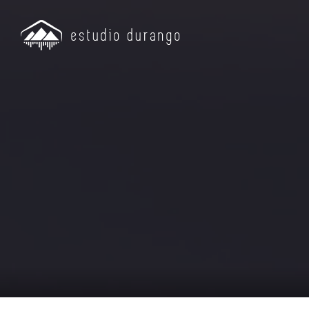
Grab
Edic
Prod
onlin
Mezcl
ONLI
Revis
Aseso