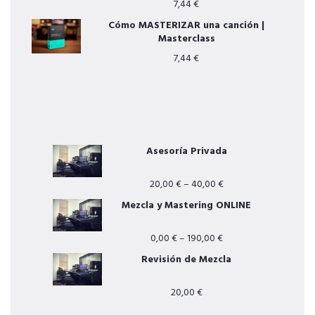
7,44
€
Cómo MASTERIZAR una canción |
Masterclass
7,44
€
OTROS SERVICIOS
Asesoría Privada
20,00
€
–
40,00
€
Mezcla y Mastering ONLINE
0,00
€
–
190,00
€
Revisión de Mezcla
20,00
€