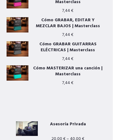
Masterclass
7,44
€
Cómo GRABAR, EDITAR Y
MEZCLAR BAJOS | Masterclass
7,44
€
Cómo GRABAR GUITARRAS
ELÉCTRICAS | Masterclass
7,44
€
Cómo MASTERIZAR una canción |
Masterclass
7,44
€
OTROS SERVICIOS
Asesoría Privada
20,00
€
–
40,00
€