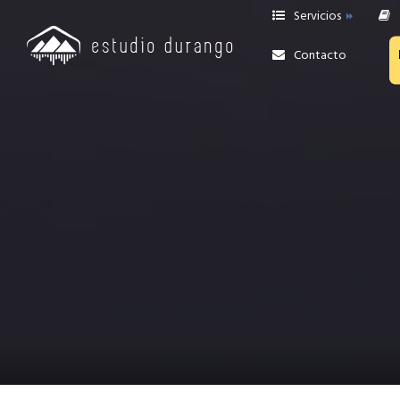
Servicios
Contacto
Grabaciones
Edición y Reamp
Producción de BATERÍAS
online
Mezcla y Mastering
ONLINE
Revisión de Mezcla
Asesoría Privada