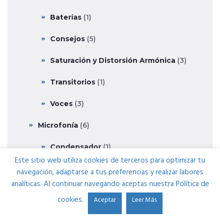
Baterías
(1)
Consejos
(5)
Saturación y Distorsión Armónica
(3)
Transitorios
(1)
Voces
(3)
Microfonía
(6)
Condensador
(1)
Este sitio web utiliza cookies de terceros para optimizar tu
Mobiliario
(4)
navegación, adaptarse a tus preferencias y realizar labores
analíticas. Al continuar navegando aceptas nuestra Política de
Monitores
(1)
cookies.
Aceptar
Leer Más
Noticias
(96)