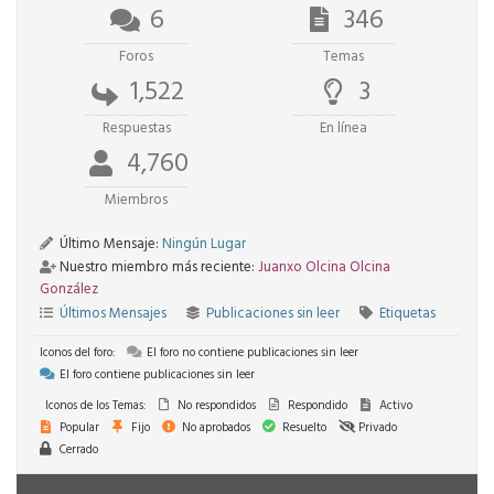
6
346
Foros
Temas
1,522
3
Respuestas
En línea
4,760
Miembros
Último Mensaje:
Ningún Lugar
Nuestro miembro más reciente:
Juanxo Olcina Olcina
González
Últimos Mensajes
Publicaciones sin leer
Etiquetas
Iconos del foro:
El foro no contiene publicaciones sin leer
El foro contiene publicaciones sin leer
Iconos de los Temas:
No respondidos
Respondido
Activo
Popular
Fijo
No aprobados
Resuelto
Privado
Cerrado