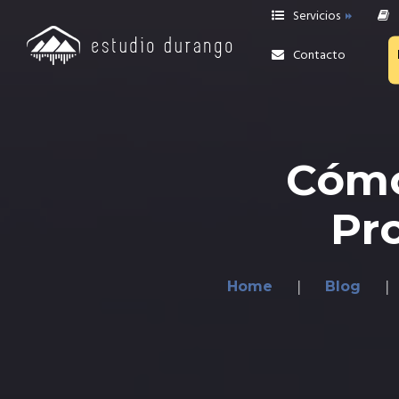
Servicios
Contacto
Grabaciones
Edición y Reamp
Cómo
Producción de BATERÍAS
Pr
online
Mezcla y Mastering
ONLINE
Home
Blog
Revisión de Mezcla
Asesoría Privada