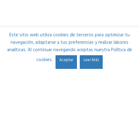
Este sitio web utiliza cookies de terceros para optimizar tu
navegación, adaptarse a tus preferencias y realizar labores
analíticas. Al continuar navegando aceptas nuestra Política de
cookies.
Aceptar
Leer Más
Estudio Durango se fundó en 2013 por Ibon Alonso. Su
pasión por el sonido y la necesidad de mejorar cada día le
llevaron a crear una plataforma donde ayudar a músicos
y a futuros ingenieros de sonido por partes iguales.