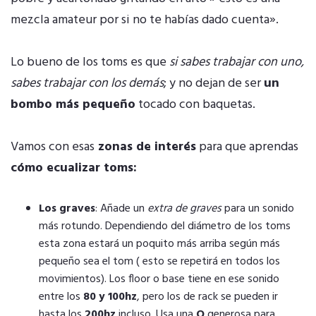
mezcla amateur por si no te habías dado cuenta».
Lo bueno de los toms es que
si sabes trabajar con uno,
sabes trabajar con los demás
; y no dejan de ser
un
bombo más pequeño
tocado con baquetas.
Vamos con esas
zonas de interés
para que aprendas
cómo ecualizar toms:
Los graves
: Añade un
extra de graves
para un sonido
más rotundo. Dependiendo del diámetro de los toms
esta zona estará un poquito más arriba según más
pequeño sea el tom ( esto se repetirá en todos los
movimientos). Los floor o base tiene en ese sonido
entre los
80 y 100hz
, pero los de rack se pueden ir
hasta los
200hz
incluso. Usa una
Q
generosa para