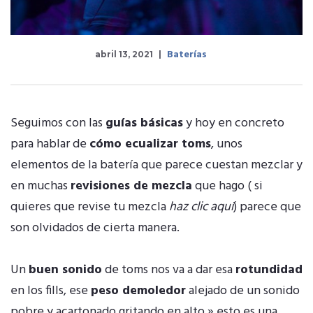
Baterías
abril 13, 2021
Seguimos con las
guías básicas
y hoy en concreto
para hablar de
cómo ecualizar toms
, unos
elementos de la batería que parece cuestan mezclar y
en muchas
revisiones de mezcla
que hago ( si
quieres que revise tu mezcla
haz clic aquí
) parece que
son olvidados de cierta manera.
Un
buen sonido
de toms nos va a dar esa
rotundidad
en los fills, ese
peso demoledor
alejado de un sonido
pobre y acartonado gritando en alto » esto es una